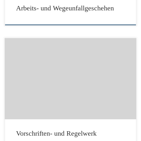
Arbeits- und Wegeunfallgeschehen
Link zur DGUV: Vorschriften- und Regelwerk Quelle: Deutsche
Gesetzliche Unfallversicherung e.V. (DGUV) – Berlin – www.dguv.de
Vorschriften- und Regelwerk