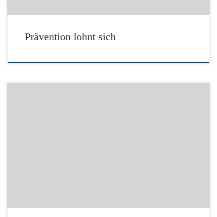
Prävention lohnt sich
Link zur DGUV: Arbeits- und Wegeunfallgeschehen Quelle: Deutsche
Gesetzliche Unfallversicherung e.V. (DGUV) – Berlin – www.dguv.de