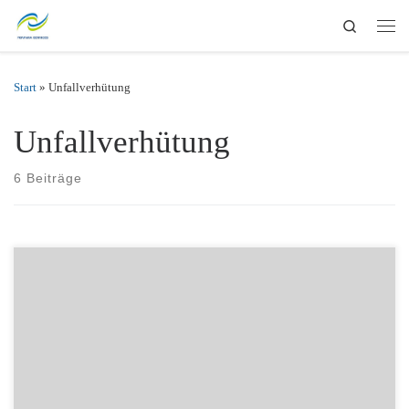
Search
Zum Inhalt springen
Men
Start
»
Unfallverhütung
Unfallverhütung
6 Beiträge
Link zu Wikipedia.org: Bei Arbeiten in und an elektrischen Anlagen
gelten zur Vermeidung von Stromunfällen in vielen Ländern
bestimmte Regeln, die im Kern in Fünf
Sicherheitsregeln zusammengefasst sind. Quelle: de.wikipedia.org