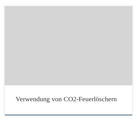
Link zur DGUV: Verwendung von CO2-Feuerlöschern
Quelle: Deutsche Gesetzliche Unfallversicherung e.V. (DGUV) – Berlin
– www.dguv.de
Verwendung von CO2-Feuerlöschern