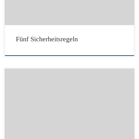
Fünf Sicherheitsregeln
Link zur DGUV: Prävention lohnt sich Quelle: Deutsche Gesetzliche
Unfallversicherung e.V. (DGUV) – Berlin – www.dguv.de