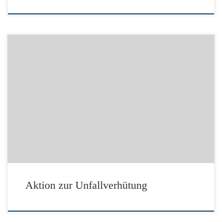
Link zur DGUV: Aktion zur Unfallverhütung Quelle: Deutsche
Gesetzliche Unfallversicherung e.V. (DGUV) – Berlin – www.dguv.de
Aktion zur Unfallverhütung