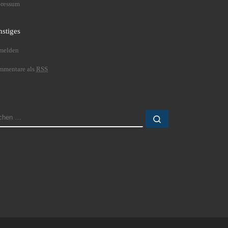
pressum
nstiges
melden
mmentare als
RSS
UCHE
Suchen …