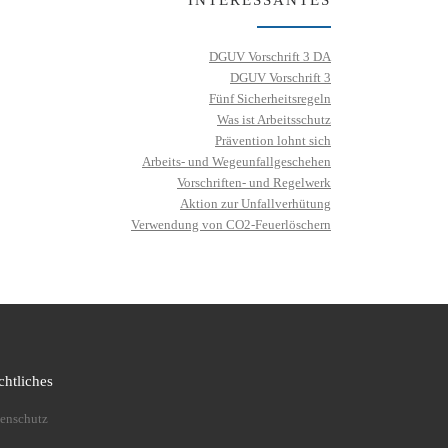
INTERESSANTES
DGUV Vorschrift 3 DA
DGUV Vorschrift 3
Fünf Sicherheitsregeln
Was ist Arbeitsschutz
Prävention lohnt sich
Arbeits- und Wegeunfallgeschehen
Vorschriften- und Regelwerk
Aktion zur Unfallverhütung
Verwendung von CO2-Feuerlöschern
chtliches
enschutz