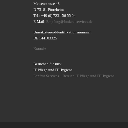
Meisenstrasse 48
D-75181 Pforzheim
Tel.: +49 (0) 7231 56 55 94
E-Mail:
Empfang@fonfara-services.de
Umsatzsteuer-Identifikationsnummer:
DE 144103325
Kontakt
Besuchen Sie uns:
IT-Pflege und IT-Hygiene
Fonfara Services – Bereich IT-Pflege und IT-Hygiene